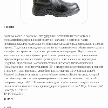
ОПИСАНИЕ
Кожаные сапоги с боковыми антиударными вставками на голеностопе и
специальной поддерживающей защитной накладкой в пяточной части
предназначены для защиты ног от общих производственных загрязнений в зимний
период. Подкладка и вкладная стелька из натурального меха обеспечивает сухость
и комфорт во время эксплуатации при низких температурах. Верх голенища
затягивается шнуром с фиксатором. Светоотражающие элементы повышают
видимость работников в темное время суток и на неосвещенной территории.
Подошва- двухслойная, маслобензостойкая, литьевого метода крепления.
Промежуточный слой изготовлен из ПУ с внутренней амортизирующей вставкой
в пяточной части подошвы, способной гасить ударные нагрузки при ходьбе.
Ходовой слой изготовлен из износостойкого, термостойкого нитрила, который
способен защитить стопу от кратковременного контакта подошвы с нагретой
поверхностью до 300°С. Композитный подносок обеспечивает защиту пальцев
стопы от механических повреждений ударной прочностью до 200Дж. Маломерит!
Размеры с 37 по 47
ТР ТС 019/2011
АРТИКУЛ
11.058