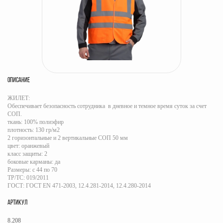
ОПИСАНИЕ
ЖИЛЕТ:
Обеспечивает безопасность сотрудника в дневное и темное время суток за счет
СОП.
ткань: 100% полиэфир
плотность: 130 гр/м2
2 горизонтальные и 2 вертикальные СОП 50 мм
цвет: оранжевый
класс защиты: 2
боковые карманы: да
Размеры: с 44 по 70
ТР/ТС: 019/2011
ГОСТ: ГОСТ EN 471-2003, 12.4.281-2014, 12.4.280-2014
АРТИКУЛ
8.208