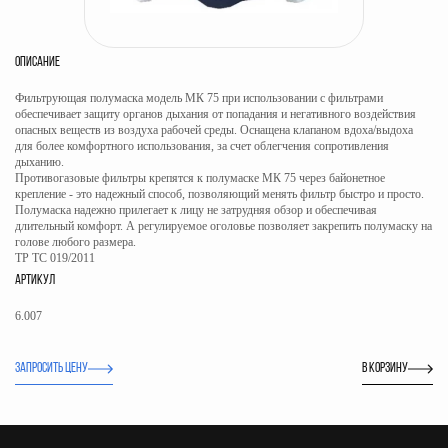
ОПИСАНИЕ
Фильтрующая полумаска модель МК 75 при использовании с фильтрами
обеспечивает защиту органов дыхания от попадания и негативного воздействия
опасных веществ из воздуха рабочей среды. Оснащена клапаном вдоха/выдоха
для более комфортного использования, за счет облегчения сопротивления
дыханию.
Противогазовые фильтры крепятся к полумаске МК 75 через байонетное
крепление - это надежный способ, позволяющий менять фильтр быстро и просто.
Полумаска надежно прилегает к лицу не затрудняя обзор и обеспечивая
длительный комфорт. А регулируемое оголовье позволяет закрепить полумаску на
голове любого размера.
ТР ТС 019/2011
АРТИКУЛ
6.007
ЗАПРОСИТЬ ЦЕНУ
В корзину