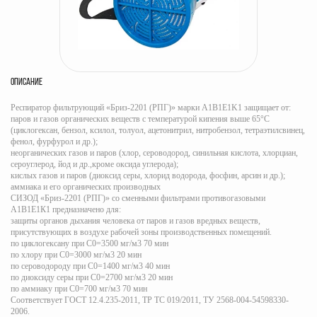
ОПИСАНИЕ
Респиратор фильтрующий «Бриз-2201 (РПГ)» марки A1B1E1K1 защищает от:
паров и газов органических веществ с температурой кипения выше 65°С
(циклогексан, бензол, ксилол, толуол, ацетонитрил, нитробензол, тетраэтилсвинец,
фенол, фурфурол и др.);
неорганических газов и паров (хлор, сероводород, синильная кислота, хлорциан,
сероуглерод, йод и др.,кроме оксида углерода);
кислых газов и паров (диоксид серы, хлорид водорода, фосфин, арсин и др.);
аммиака и его органических производных
СИЗОД «Бриз-2201 (РПГ)» со сменными фильтрами противогазовыми
А1В1Е1К1 предназначено для:
защиты органов дыхания человека от паров и газов вредных веществ,
присутствующих в воздухе рабочей зоны производственных помещений.
по циклогексану при С0=3500 мг/м3 70 мин
по хлору при С0=3000 мг/м3 20 мин
по сероводороду при С0=1400 мг/м3 40 мин
по диоксиду серы при С0=2700 мг/м3 20 мин
по аммиаку при С0=700 мг/м3 70 мин
Соответствует ГОСТ 12.4.235-2011, ТР ТС 019/2011, ТУ 2568-004-54598330-
2006.