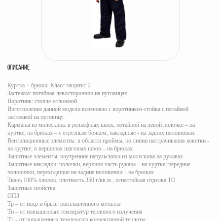
ОПИСАНИЕ
Куртка + брюки. Класс защиты: 2
Застежка: потайная левосторонняя на пуговицах
Воротник: стояче-отложной
Изготовление данной модели возможно с воротником-стойка с потайной
застежкой на пуговицу
Карманы из молескина: в рельефных швах, потайной на левой полочке – на
куртке; на брюках – с отрезным бочком, накладные - на задних половинках
Вентиляционные элементы: в области проймы, по линии настрачивания кокетки -
на куртке; в вершинах шаговых швов – на брюках
Защитные элементы: внутренние напульсники из молескина на рукавах
Защитные накладки: полочки, верхняя часть рукава – на куртке; передние
половинки, переходящие на задние половинки – на брюках
Ткань 100% хлопок, плотность 350 г/кв.м., огнестойкая отделка ТО
Защитные свойства:
ОПЗ
Тр – от искр и брызг расплавленного металла
Ти – от повышенных температур теплового излучения
Тт – от повышенных температур конвективной теплоты