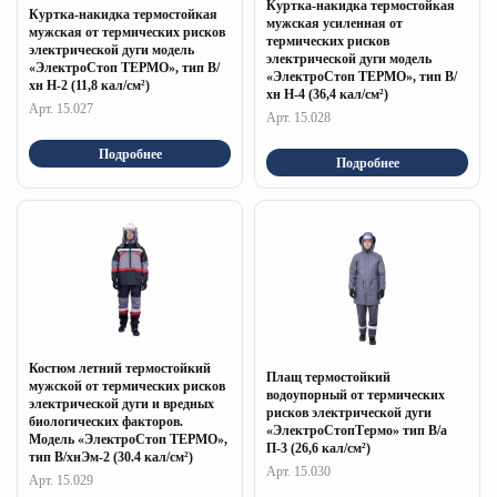
Куртка-накидка термостойкая
Куртка-накидка термостойкая
мужская усиленная от
мужская от термических рисков
термических рисков
электрической дуги модель
электрической дуги модель
«ЭлектроСтоп ТЕРМО», тип В/
«ЭлектроСтоп ТЕРМО», тип В/
хн Н-2 (11,8 кал/см²)
хн Н-4 (36,4 кал/см²)
Арт. 15.027
Арт. 15.028
Подробнее
Подробнее
Костюм летний термостойкий
Плащ термостойкий
мужской от термических рисков
водоупорный от термических
электрической дуги и вредных
рисков электрической дуги
биологических факторов.
«ЭлектроСтопТермо» тип В/а
Модель «ЭлектроСтоп ТЕРМО»,
П-3 (26,6 кал/см²)
тип В/хнЭм-2 (30.4 кал/см²)
Арт. 15.030
Арт. 15.029