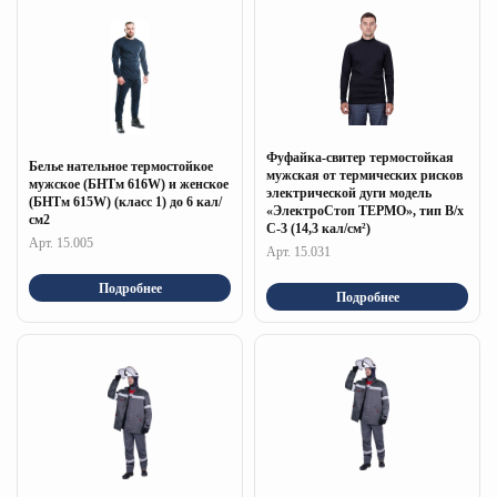
Фуфайка-свитер термостойкая
Белье нательное термостойкое
мужская от термических рисков
мужское (БНТм 616W) и женское
электрической дуги модель
(БНТм 615W) (класс 1) до 6 кал/
«ЭлектроСтоп ТЕРМО», тип В/х
см2
С-3 (14,3 кал/см²)
Арт. 15.005
Арт. 15.031
Подробнее
Подробнее