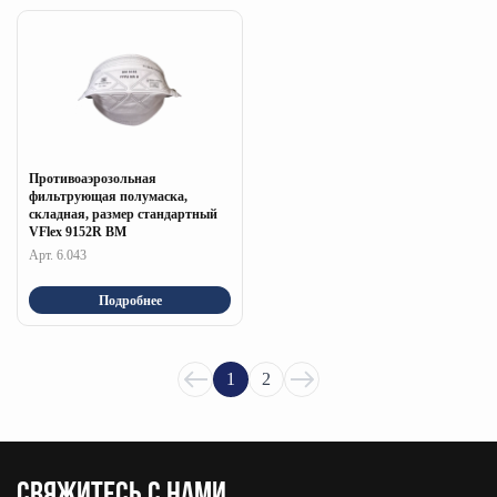
Противоаэрозольная
фильтрующая полумаска,
складная, размер стандартный
VFlex 9152R ВM
Арт. 6.043
Подробнее
1
2
CВЯЖИТЕСЬ С НАМИ