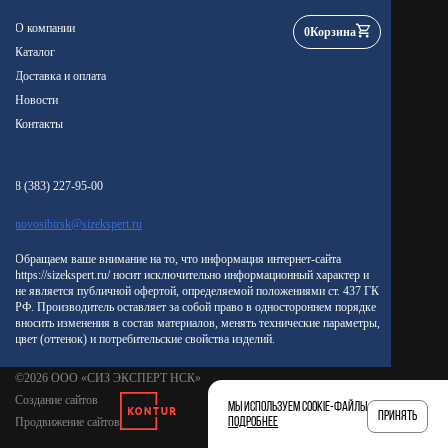
О компании
0
Корзина
Каталог
Доставка и оплата
Новости
Контакты
8 (383) 227-95-00
novosibirsk@sizekspert.ru
Обращаем ваше внимание на то, что информация интернет-сайта
https://sizekspert.ru/ носит исключительно информационный характер и
не является публичной офертой, определяемой положениями ст. 437 ГК
РФ. Производитель оставляет за собой право в одностороннем порядке
вносить изменения в состав материалов, менять технические параметры,
цвет (оттенок) и потребительские свойства изделий.
©2026 ООО «СИЗ ЭКСПЕРТ НСК»
Создание сайтов
Мы используем cookie-файлы
Принять
Продвижение сайтов
подробнее