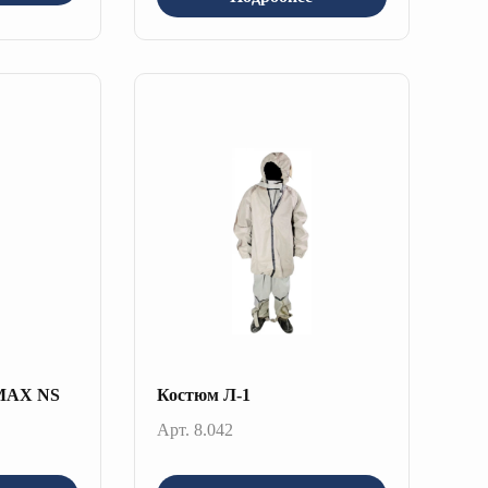
oMAX NS
Костюм Л-1
Арт. 8.042