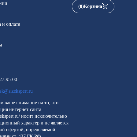
нии
(
0
)
Корзина
 и оплата
ы
227-95-00
rsk@sizekspert.ru
м ваше внимание на то, что
ция интернет-сайта
izekspert.ru/ носит исключительно
ционный характер и не является
ой офертой, определяемой
иями ст. 437 ГК РФ.