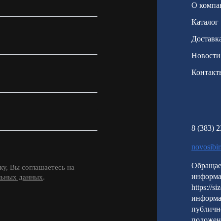
О компа
Каталог
Доставка
Новости
Контакт
8 (383) 
novosibi
Обращае
у, Вы соглашаетесь на
информа
льных данных
.
https://s
информа
публичн
положен