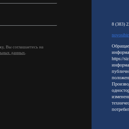
8 (383) 
novosibi
Обращае
у, Вы соглашаетесь на
информа
льных данных
.
https://s
информа
публичн
положен
Производ
односто
изменени
техничес
потребит