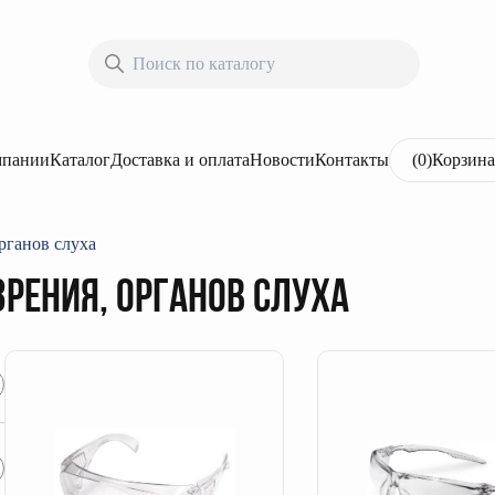
мпании
Каталог
Доставка и оплата
Новости
Контакты
(
0
)
Корзина
рганов слуха
зрения, органов слуха