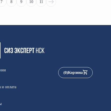
7
8
9
10
11
нии
(
0
)
Корзина
 и оплата
ы