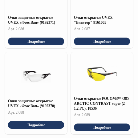
Очки защитные открытые
Очки открытые UVEX
UVEX «Феос Ван» (9192371)
"Визитор" 9161005
Арт. 2.086
Арт. 2.087
Подробнее
Подробнее
Очки открытые РОСОМЗ™ О85
Очки защитные открытые
ARCTIC CONTRAST super (2-
UVEX «Феос Ван» (9192370)
1,2 PC), 18536
Арт. 2.088
Арт. 2.089
Подробнее
Подробнее