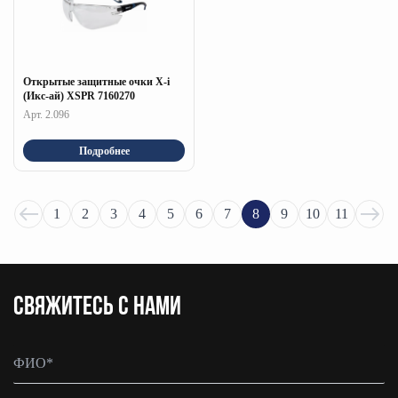
Открытые защитные очки X-i
(Икс-ай) XSPR 7160270
Арт. 2.096
Подробнее
1
2
3
4
5
6
7
8
9
10
11
CВЯЖИТЕСЬ С НАМИ