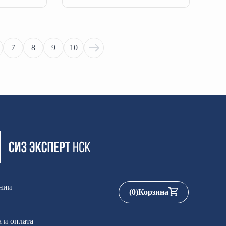
7
8
9
10
нии
(
0
)
Корзина
 и оплата