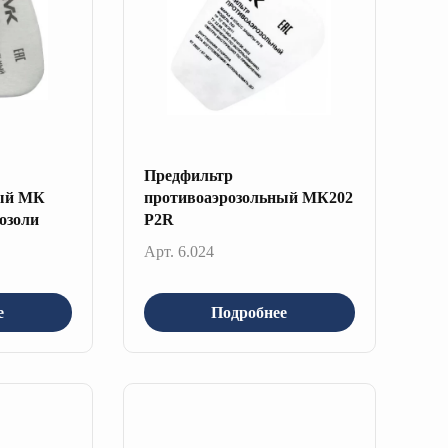
Предфильтр
ный МК
противоаэрозольный МК202
розоли
P2R
Арт. 6.024
е
Подробнее