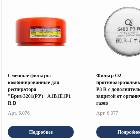
Сменные фильтры
Фильтр О2
комбинированные для
противоаэрозольн
респиратора
P3 R с дополнител
"Бриз-3201(РУ)" A1B1E1P1
защитой от органи
R D
газов
Арт. 6.076
Арт. 6.077
Подробнее
Подробне