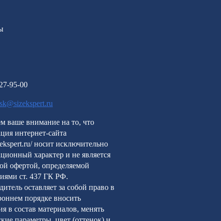
ы
227-95-00
rsk@sizekspert.ru
м ваше внимание на то, что
ция интернет-сайта
izekspert.ru/ носит исключительно
ционный характер и не является
ой офертой, определяемой
иями ст. 437 ГК РФ.
итель оставляет за собой право в
роннем порядке вносить
я в состав материалов, менять
кие параметры, цвет (оттенок) и