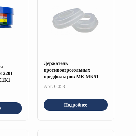
Держатель
ля
противоаэрозольных
З-2201
предфильтров МК МК51
E1K1
Арт. 6.053
Подробнее
е