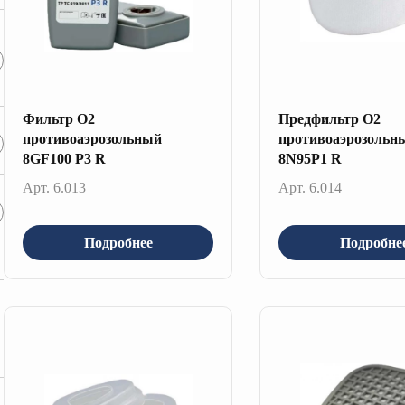
Фильтр О2
Предфильтр О2
противоаэрозольный
противоаэрозольн
8GF100 P3 R
8N95P1 R
Арт. 6.013
Арт. 6.014
Подробнее
Подробне