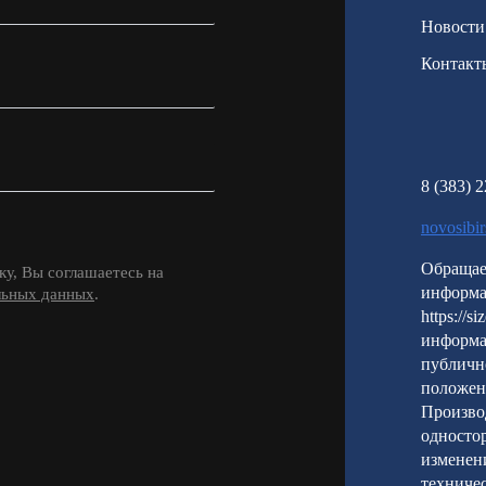
Новости
Контакт
8 (383) 
novosibi
Обращае
у, Вы соглашаетесь на
информа
льных данных
.
https://s
информа
публичн
положен
Производ
односто
изменени
техничес