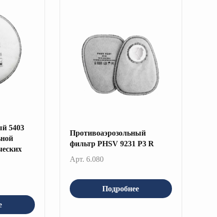
ый 5403
Противоаэрозольный
ьной
фильтр PHSV 9231 P3 R
ческих
Арт. 6.080
Подробнее
е