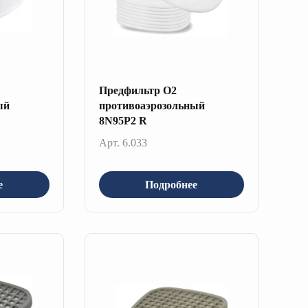
Предфильтр О2
ый
противоаэрозольный
8N95P2 R
Арт. 6.033
е
Подробнее