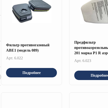
Предфильтр
Фильтр противогазовый
противоаэрозоль
АВЕ1 (модель 089)
201 марка Р1 R аэ
Арт. 6.022
Арт. 6.023
Подробнее
Подробне