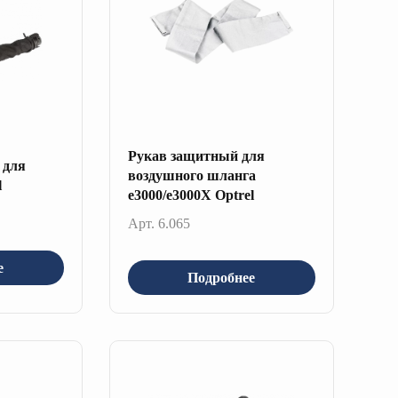
Рукав защитный для
 для
воздушного шланга
l
e3000/e3000X Optrel
Арт. 6.065
е
Подробнее