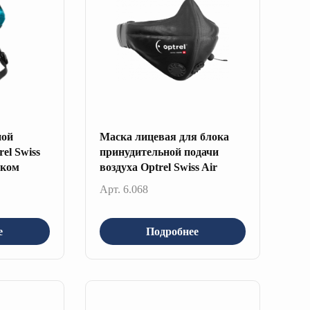
ной
Маска лицевая для блока
el Swiss
принудительной подачи
аком
воздуха Optrel Swiss Air
Арт. 6.068
е
Подробнее