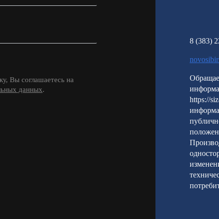
8 (383) 
novosibi
Обращае
у, Вы соглашаетесь на
информа
льных данных
.
https://s
информа
публичн
положен
Производ
односто
изменени
техничес
потребит