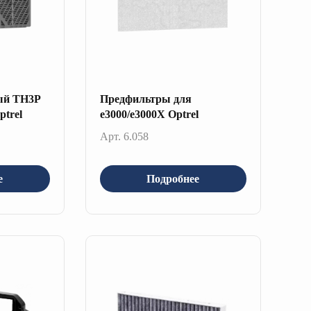
ый ТН3Р
Предфильтры для
ptrel
e3000/e3000X Optrel
Арт. 6.058
е
Подробнее