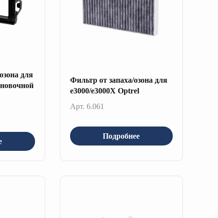
 озона для
Фильтр от запаха/озона для
ановочной
e3000/e3000X Optrel
Арт. 6.061
Подробнее
е