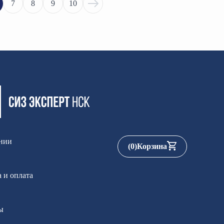
7
8
9
10
нии
(
0
)
Корзина
 и оплата
ы